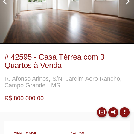
# 42595 - Casa Térrea com 3
Quartos à Venda
T
R. Afonso Arinos, S/N, Jardim Aero Rancho,
Campo Grande - MS
R$ 800.000,00
FINALIDADE
VALOR