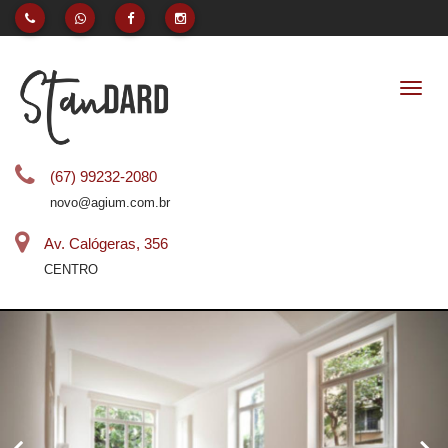
Naveg
(67) 99232-2080
novo@agium.com.br
Av. Calógeras, 356
CENTRO